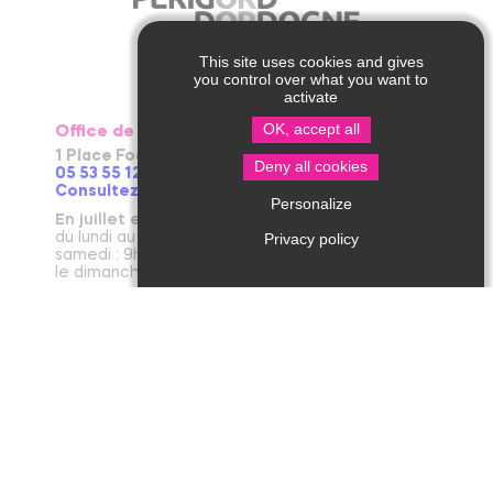
This site uses cookies and gives
you control over what you want to
activate
OK, accept all
Office de Tourisme de Thiviers
1 Place Foch – 24800 Thiviers
Deny all cookies
05 53 55 12 50
Consultez notre page contact !
Personalize
En juillet et août
du lundi au vendredi : 9h30-13h / 14h-18h
Privacy policy
samedi : 9h30-12h30 / 14h - 18h
le dimanche et jours fériés : 9h30-12h30
D’avril à juin et en septembre et octobre
du lundi au vendredi : 9h30-12h30 / 14h-17h30
le samedi : 9h30-12h30
De novembre à mars
du mardi au vendredi : 9h30-12h30 / 14h-17h30
le lundi et le samedi : 9h30-12h30
janvier : fermeture annuelle au public
Office de Tourisme de Jumilhac le Grand