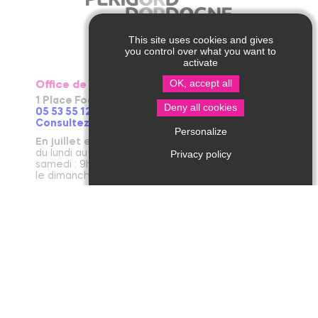
This site uses cookies and gives
you control over what you want to
activate
OK, accept all
Office de Tourisme de Thiviers
1 Place Foch – 24800 Thiviers
Deny all cookies
05 53 55 12 50
Consultez notre page contact !
Personalize
En juillet et août
du lundi au vendredi : 9h30-13h / 14h-18h
Privacy policy
samedi : 9h30-12h30 / 14h - 18h
le dimanche et jours fériés : 9h30-12h30
D’avril à juin et en septembre et octobre
du lundi au vendredi : 9h30-12h30 / 14h-17h30
le samedi : 9h30-12h30
De novembre à mars
du mardi au vendredi : 9h30-12h30 / 14h-17h30
le lundi et le samedi : 9h30-12h30
janvier : fermeture annuelle au public
Office de Tourisme de Jumilhac le Grand