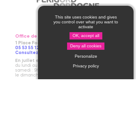
This site uses cookies and gives
you control over what you want to
activate
OK, accept all
Office de Tourisme de Thiviers
1 Place Foch – 24800 Thiviers
Deny all cookies
05 53 55 12 50
Consultez notre page contact !
Personalize
En juillet et août
du lundi au vendredi : 9h30-13h / 14h-18h
Privacy policy
samedi : 9h30-12h30 / 14h - 18h
le dimanche et jours fériés : 9h30-12h30
D’avril à juin et en septembre et octobre
du lundi au vendredi : 9h30-12h30 / 14h-17h30
le samedi : 9h30-12h30
De novembre à mars
du mardi au vendredi : 9h30-12h30 / 14h-17h30
le lundi et le samedi : 9h30-12h30
janvier : fermeture annuelle au public
Office de Tourisme de Jumilhac le Grand