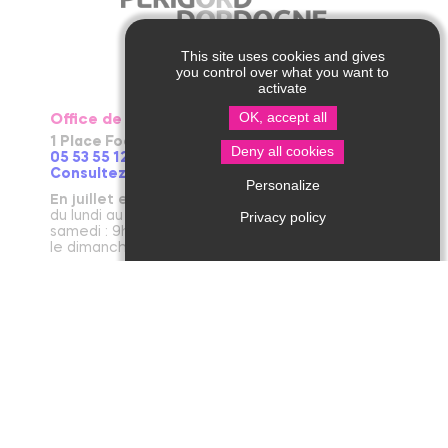
This site uses cookies and gives
you control over what you want to
activate
OK, accept all
Office de Tourisme de Thiviers
1 Place Foch – 24800 Thiviers
Deny all cookies
05 53 55 12 50
Consultez notre page contact !
Personalize
En juillet et août
du lundi au vendredi : 9h30-13h / 14h-18h
Privacy policy
samedi : 9h30-12h30 / 14h - 18h
le dimanche et jours fériés : 9h30-12h30
D’avril à juin et en septembre et octobre
du lundi au vendredi : 9h30-12h30 / 14h-17h30
le samedi : 9h30-12h30
De novembre à mars
du mardi au vendredi : 9h30-12h30 / 14h-17h30
le lundi et le samedi : 9h30-12h30
janvier : fermeture annuelle au public
Office de Tourisme de Jumilhac le Grand