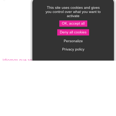
This site uses cookies and gives
you control over what you want to
activate
OK, accept all
Deny all cookies
Personalize
Privacy policy
Idiomas que sa hablan :
Bienvenido a la granja de Tintin y Flo. Ven a descubrir
mi saber hacer y las aves de mi abuela. Venta a la
granja con cita previa y por encargo excepto en julio y
agosto. Aurore te hará el placer de explicarte en que
consiste su oficio.
Tipo de productos
:
Aves de corral
Venta de productos en la granja