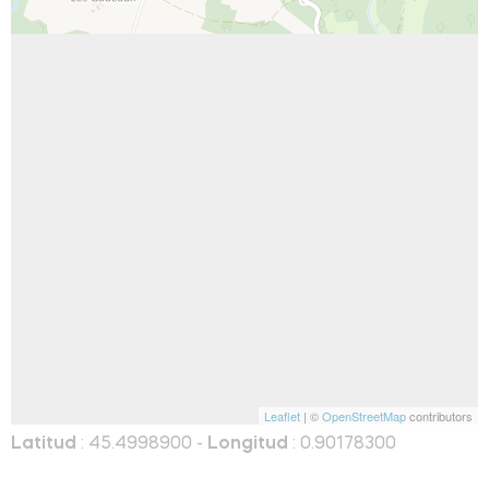
Leaflet
| ©
OpenStreetMap
contributors
Latitud
: 45.4998900 -
Longitud
: 0.90178300