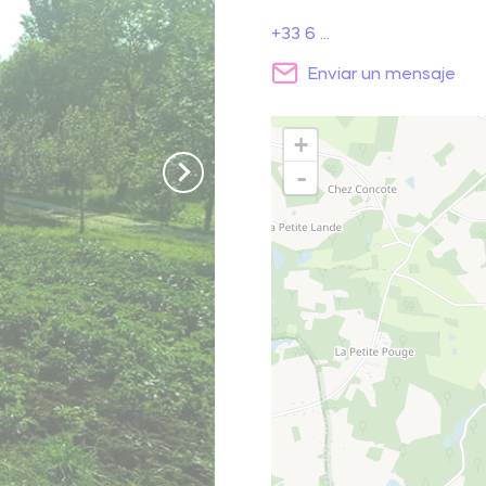
El parque natural regional Perigord-Limousin
escansarse
+33 6 ...
Enviar un mensaje
Hacer un picnic
ugar natural
+
-
Saber más