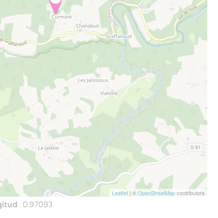
Leaflet
| ©
OpenStreetMap
contributors
itud
: 0.97093