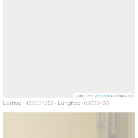
Leaflet
| ©
OpenStreetMap
contributors
Latitud
: 45.6024652 -
Longitud
: 0.9722455