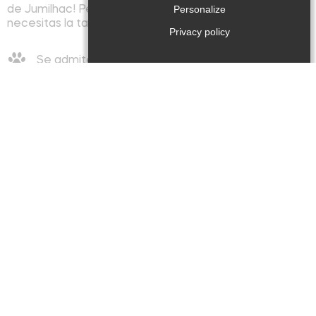
de Jumilhac! Pero que seas aficionado o experto,
Personalize
necesitas la tarjeta de pesca!
Privacy policy
Se admiten animales
Se adminten grupos
Comodidad / Instalaciones
Instalaciones
:
Área de pic-nic
Camino de senderismo