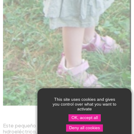
This site uses cookies and gives
you control over what you want to
activate
OK, accept all
Este pequeño estanque, situado antes de la planta
Deny all cookies
hidroeléctrica, te permitirá pescar al pie del acantilado