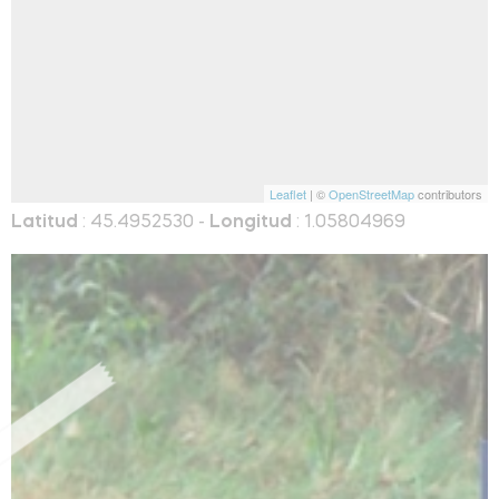
Leaflet
| ©
OpenStreetMap
contributors
Latitud
: 45.4952530 -
Longitud
: 1.05804969