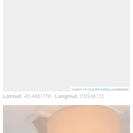
Leaflet
| ©
OpenStreetMap
contributors
Latitud
: 45.4881778 -
Longitud
: 0.9248772