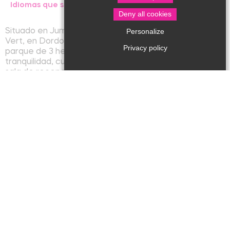
Idiomas que sa hablan :
Deny all cookies
Situado en Jumilhac-le-Grand, en la región de Périgord
Personalize
Vert, en Dordoña, y abierto todo el año, nuestro
Privacy policy
parque de 3 hectáreas, repleto de árboles, flores y
tranquilidad, cuenta con diez chalés de madera y una
sala de recepción tradicional de piedra.
Gracias a nuestras zonas de juegos, el estanque, las
áreas de relajación y la piscina municipal frente al
pueblo de casas rurales, podrá disfrutar al máximo del
lugar y de las impresionantes vistas sobre el valle.
Naturaleza - Gastronomía - Cultura - Actividades -
¡Calma son las razones de su estancia en Périgord!
Se admiten animales
Tarifas / Apertura