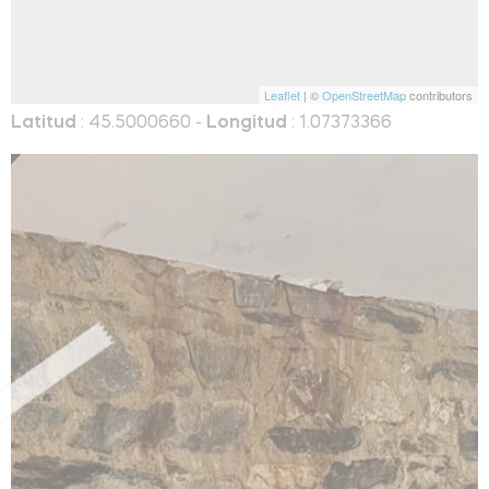
Leaflet
| ©
OpenStreetMap
contributors
Latitud
: 45.5000660 -
Longitud
: 1.07373366