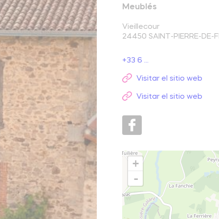
El parque natural regional Perigord-Limousin
Meublés
escansarse
Vieillecour
24450
SAINT-PIERRE-DE-
Hacer un picnic
ugar natural
+33 6 ...
Visitar el sitio web
Saber más
Visitar el sitio web
+
-