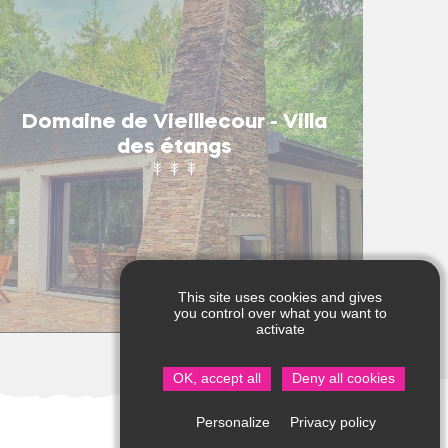
Domaine de Vieillecour - Villa
des étangs
This site uses cookies and gives
you control over what you want to
activate
OK, accept all
Deny all cookies
Privacy policy
Personalize