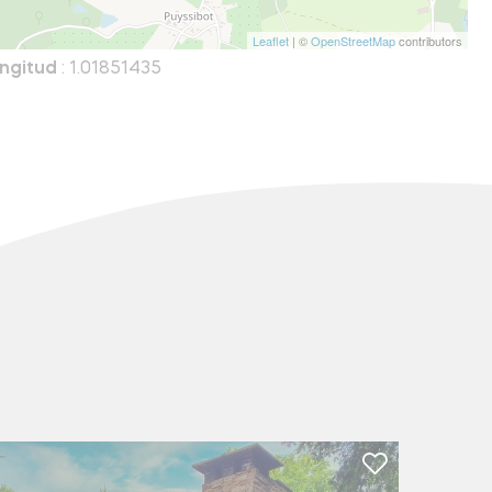
Leaflet
| ©
OpenStreetMap
contributors
ngitud
: 1.01851435