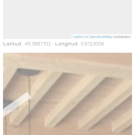
Leaflet
| ©
OpenStreetMap
contributors
Latitud
: 45.3867102 -
Longitud
: 0.8123006