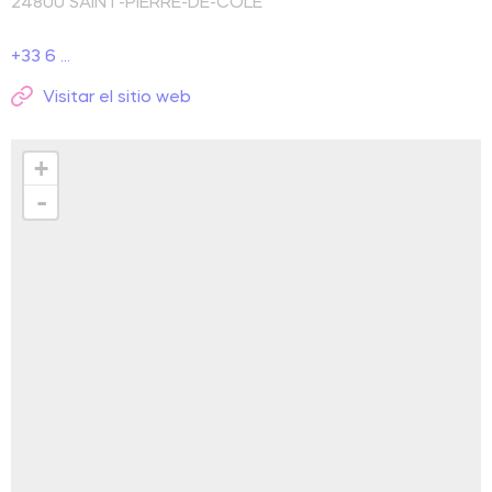
24800
SAINT-PIERRE-DE-COLE
+33 6 ...
Visitar el sitio web
+
-