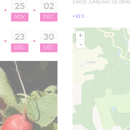
El parque natural regional Perigord-Limousin
24630
JUMILHAC-LE-GRA
25
02
escansarse
+33 5 ...
NOV.
DÉC.
Hacer un picnic
ugar natural
+
23
30
-
DÉC.
DÉC.
Saber más