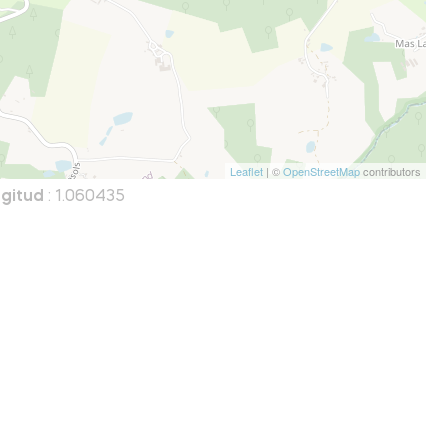
Leaflet
| ©
OpenStreetMap
contributors
gitud
: 1.060435