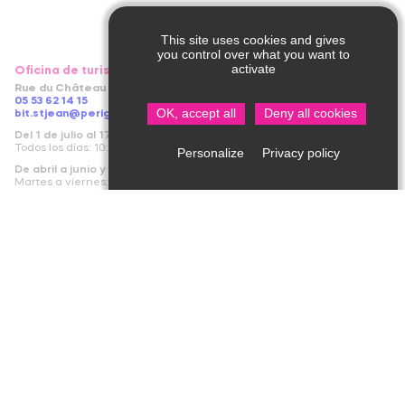
This site uses cookies and gives
you control over what you want to
activate
Oficina de turismo de Saint Jean de Côle
Rue du Château – 24800 Saint Jean de Côle
05 53 62 14 15
OK, accept all
Deny all cookies
bit.stjean@perigord-limousin.fr
Del 1 de julio al 17 de septiembre
Todos los días: 10:00 a 13:00 / 14:00 a 18:30 h.
Privacy policy
Personalize
De abril a junio y del 18 de septiembre al 4 de noviembre
Martes a viernes: 9.30 a 12.30 / 14.00 a 17.30 h.
Lunes y sábado: 14:00 a 17:30 h.
De noviembre a abril
cerrado
Profesionales