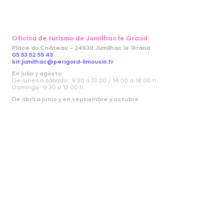
Oficina de turismo de Jumilhac le Grand
Place du Château – 24630 Jumilhac le Grand
05 53 52 55 43
bit.jumilhac@perigord-limousin.fr
En julio y agosto
De lunes a sábado : 9:30 a 13:00 / 14:00 a 18:00 h.
Domingo : 9:30 a 13:00 h.
De abril a junio y en septiembre y octubre
Lunes a Viernes: 9:30 a 12:30 / 14:00 a 17:30 h.
De noviembre a abril
cerrado
GUÍAS
LOS COMPROMISOS
ACCESIBILIDAD