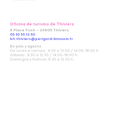
Oficina de turismo de Thiviers
8 Place Foch – 24800 Thiviers
05 53 55 12 50
bit.thiviers@perigord-limousin.fr
En julio y agosto
De lunes a viernes : 9:30 a 13:00 / 14:00-18:00 h.
Sábado : 9:30 a 12:30 / 14:00-18:00 h.
Domingos y festivos: 9:30 a 12:30 h.
De abril a junio y en septiembre y octubre
Lunes a Viernes: 9:30 a 12:30 / 14:00 a 17:30 h.
Sábado: 9:30 a 12:30 h.
De noviembre a marzo
Martes a viernes: 9:30 a 12.30 / 14:00 a 17:30 h.
Lunes y Sábado: 9:30 a 12:30 h.
Enero: cierre anual al público (excepto sábado)
Síguenos :
SUSCRÍBETE A NUESTRA NEWSLETTER