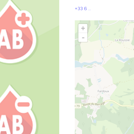
El parque natural regional Perigord-Limousin
escansarse
+33 6 ...
Hacer un picnic
+
ugar natural
-
Saber más