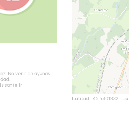
iz. No venir en ayunas -
idad.
s.sante.fr
Latitud
: 45.5401832 -
Lo