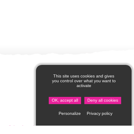
This site uses cookies and gives
you control over what you want to
activate
OK, accept all
Deny all cookies
Privacy policy
Personalize
Oficina de turismo de Saint Jean de Côle
Rue du Château – 24800 Saint Jean de Côle