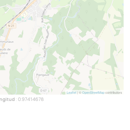
Leaflet
| ©
OpenStreetMap
contributors
ngitud
: 0.97414678