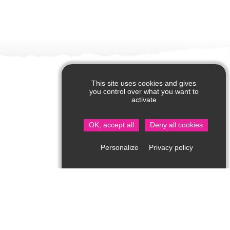
This site uses cookies and gives
you control over what you want to
activate
OK, accept all
Deny all cookies
Privacy policy
Personalize
Oficina de turismo de Saint Jean de Côle
Rue du Château – 24800 Saint Jean de Côle
05 53 62 14 15
bit.stjean@perigord-limousin.fr
Del 1 de julio al 17 de septiembre
Todos los días: 10:00 a 13:00 / 14:00 a 18:30 h.