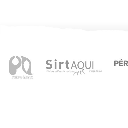
Oficina de turismo de Thiviers
8 Place Foch – 24800 Thiviers
05 53 55 12 50
bit.thiviers@perigord-limousin.fr
En julio y agosto
De lunes a viernes : 9:30 a 13:00 / 14:00-18:00 h.