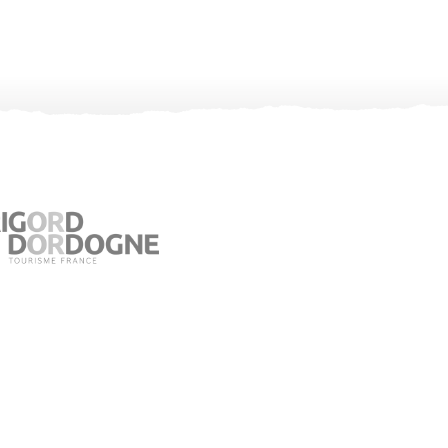
Oficina de turismo de Jumilhac le Grand
Place du Château – 24630 Jumilhac le Grand
05 53 52 55 43
bit.jumilhac@perigord-limousin.fr
En julio y agosto
De lunes a sábado : 9:30 a 13:00 / 14:00 a 18:00 h.