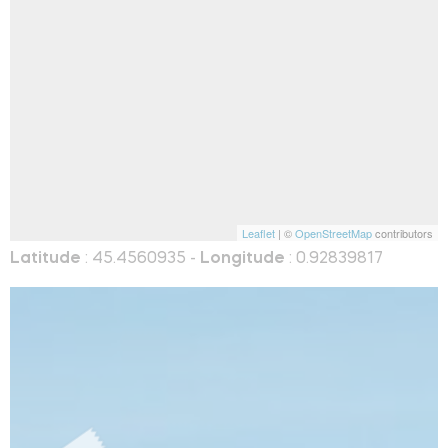
Leaflet
| ©
OpenStreetMap
contributors
Latitude
: 45.4560935 -
Longitude
: 0.92839817