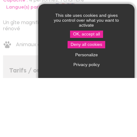
Capacité :
4 personnes, 1 chambre
Langue(s) parlée(s) :
This site uses cookies and gives
you control over what you want to
Un gîte magnifiquement aménagé et entièrement
activate
rénové
OK, accept all
Deny all cookies
Animaux acceptés
Personalize
Privacy policy
Tarifs / ouverture
Tarifs
:
Nuitée : 85€ (Moyenne saison. Minimum 3 nuits, 10% de
remise dès 7 nuits.)
Nuitée : 140€ (Juillet et août. Minimum 3 nuits, 10% de
remise dès 7 nuits.)
Modes de paiement acceptés
:
Chèques bancaires et postaux
Espèces