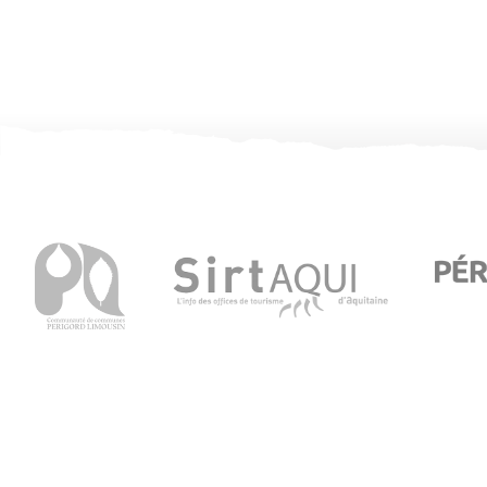
Office de Tourisme de Thiviers
1 Place Foch – 24800 Thiviers
05 53 55 12 50
Consultez notre page contact !