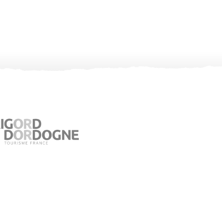
Office de Tourisme de Jumilhac le Grand
Place du Château – 24630 Jumilhac le Grand
05 53 52 55 43
Consultez notre page contact !