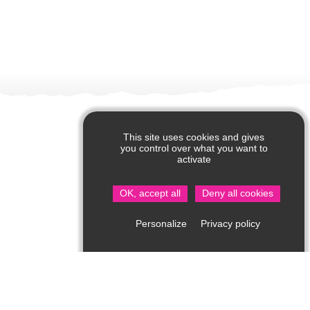
This site uses cookies and gives
you control over what you want to
activate
OK, accept all
Deny all cookies
Privacy policy
Personalize
Office de Tourisme de Saint Jean de Côle
Rue du Château – 24800 Saint Jean de Côle
05 53 62 14 15
Consultez notre page contact !