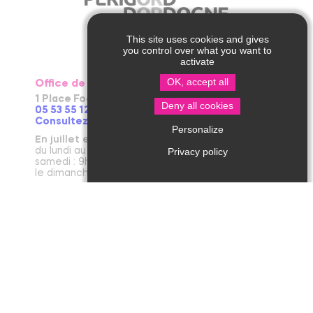
This site uses cookies and gives
you control over what you want to
activate
OK, accept all
Office de Tourisme de Thiviers
1 Place Foch – 24800 Thiviers
Deny all cookies
05 53 55 12 50
Consultez notre page contact !
Personalize
En juillet et août
du lundi au vendredi : 9h30-13h / 14h-18h
Privacy policy
samedi : 9h30-12h30 / 14h - 18h
le dimanche et jours fériés : 9h30-12h30
D’avril à juin et en septembre et octobre
du lundi au vendredi : 9h30-12h30 / 14h-17h30
le samedi : 9h30-12h30
De novembre à mars
du mardi au vendredi : 9h30-12h30 / 14h-17h30
le lundi et le samedi : 9h30-12h30
janvier : fermeture annuelle au public
Office de Tourisme de Jumilhac le Grand