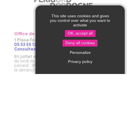
This site uses cookies and gives
you control over what you want to
activate
OK, accept all
Office de Tourisme de Thiviers
1 Place Foch – 24800 Thiviers
Deny all cookies
05 53 55 12 50
Consultez notre page contact !
Personalize
En juillet et août
du lundi au vendredi : 9h30-13h / 14h-18h
Privacy policy
samedi : 9h30-12h30 / 14h - 18h
le dimanche et jours fériés : 9h30-12h30
D’avril à juin et en septembre et octobre
du lundi au vendredi : 9h30-12h30 / 14h-17h30
le samedi : 9h30-12h30
De novembre à mars
du mardi au vendredi : 9h30-12h30 / 14h-17h30
le lundi et le samedi : 9h30-12h30
janvier : fermeture annuelle au public
Office de Tourisme de Jumilhac le Grand