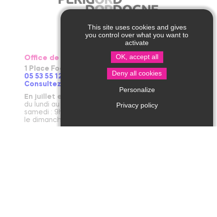
This site uses cookies and gives
you control over what you want to
activate
OK, accept all
Office de Tourisme de Thiviers
1 Place Foch – 24800 Thiviers
Deny all cookies
05 53 55 12 50
Consultez notre page contact !
Personalize
En juillet et août
du lundi au vendredi : 9h30-13h / 14h-18h
Privacy policy
samedi : 9h30-12h30 / 14h - 18h
le dimanche et jours fériés : 9h30-12h30
D’avril à juin et en septembre et octobre
du lundi au vendredi : 9h30-12h30 / 14h-17h30
le samedi : 9h30-12h30
De novembre à mars
du mardi au vendredi : 9h30-12h30 / 14h-17h30
le lundi et le samedi : 9h30-12h30
janvier : fermeture annuelle au public
Office de Tourisme de Jumilhac le Grand