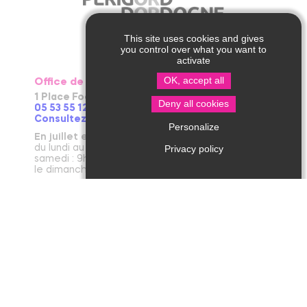
This site uses cookies and gives
you control over what you want to
activate
OK, accept all
Office de Tourisme de Thiviers
1 Place Foch – 24800 Thiviers
Deny all cookies
05 53 55 12 50
Consultez notre page contact !
Personalize
En juillet et août
du lundi au vendredi : 9h30-13h / 14h-18h
Privacy policy
samedi : 9h30-12h30 / 14h - 18h
le dimanche et jours fériés : 9h30-12h30
D’avril à juin et en septembre et octobre
du lundi au vendredi : 9h30-12h30 / 14h-17h30
le samedi : 9h30-12h30
De novembre à mars
du mardi au vendredi : 9h30-12h30 / 14h-17h30
le lundi et le samedi : 9h30-12h30
janvier : fermeture annuelle au public
Office de Tourisme de Jumilhac le Grand